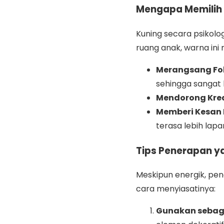
Mengapa Memilih
Kuning secara psikolo
ruang anak, warna ini
Merangsang Fo
sehingga sangat b
Mendorong Krea
Memberi Kesan 
terasa lebih lap
Tips Penerapan y
Meskipun energik, pen
cara menyiasatinya:
Gunakan sebaga