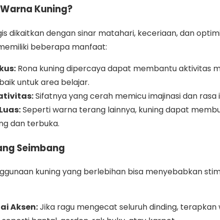
 Warna Kuning?
gis dikaitkan dengan sinar matahari, keceriaan, dan opti
 memiliki beberapa manfaat:
kus:
Rona kuning dipercaya dapat membantu aktivitas me
aik untuk area belajar.
tivitas:
Sifatnya yang cerah memicu imajinasi dan rasa ing
Luas:
Seperti warna terang lainnya, kuning dapat membu
ang dan terbuka.
ang Seimbang
ggunaan kuning yang berlebihan bisa menyebabkan stimul
i Aksen:
Jika ragu mengecat seluruh dinding, terapkan