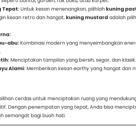
seperti bantal, gorden, rak buku, atau karpet.
 Tepat:
Untuk kesan menenangkan, pilihlah
kuning pas
ingin kesan retro dan hangat,
kuning mustard
adalah pili
rna:
bu-abu:
Kombinasi modern yang menyeimbangkan ener
.
tih:
Menciptakan tampilan yang bersih, segar, dan klasik.
ayu Alami:
Memberikan kesan
earthy
yang hangat dan 
pilihan cerdas untuk menciptakan ruang yang menduku
tif. Dengan penempatan yang tepat, Anda bisa mencipta
h semangat bagi buah hati.