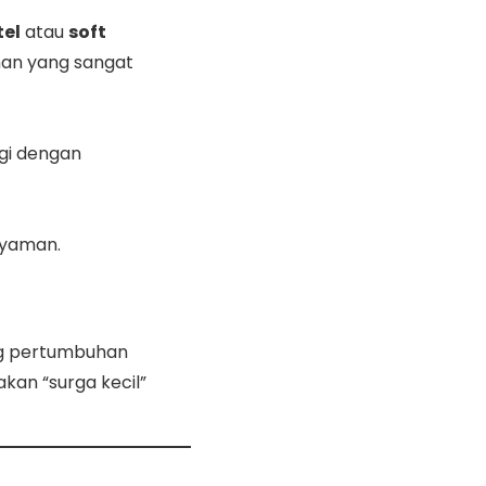
tel
atau
soft
han yang sangat
gi dengan
nyaman.
ng pertumbuhan
kan “surga kecil”