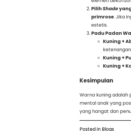
elemen dekoratif 
Pilih
Shade
yang
primrose
. Jika 
estetis.
Padu Padan Wa
Kuning + A
ketenangan
Kuning + Pu
Kuning + K
Kesimpulan
Warna kuning adalah 
mental anak yang posi
yang hangat dan penu
Posted in
Blogs