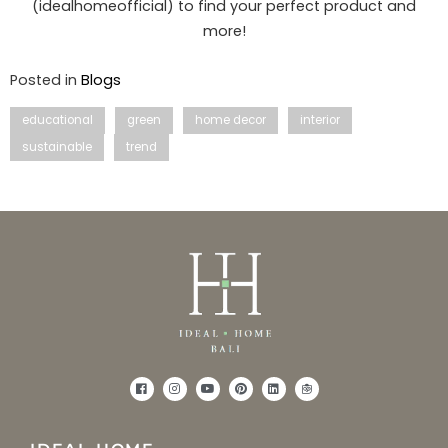
(idealhomeofficial) to find your perfect product and
more!
Posted in
Blogs
educational
green
home decor
interior
sustainable
trend