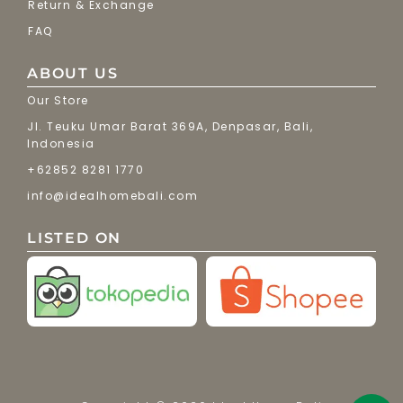
Return & Exchange
FAQ
ABOUT US
Our Store
Jl. Teuku Umar Barat 369A, Denpasar, Bali,
Indonesia
+62852 8281 1770
info@idealhomebali.com
LISTED ON