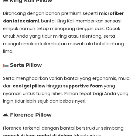
🛏
King Koil Pillow
Dirancang dengan bahan premium seperti
microfiber
dan latex alami
, bantal King Koil memberikan sensasi
empuk namun tetap menopang dengan baik. Cocok
untuk Anda yang tidur miring atau telentang, serta
mengutamakan kelembutan mewah ala hotel bintang
lima.
Serta Pillow
Serta menghadirkan varian bantal yang ergonomis, mulai
dari
cool gel pillow
hingga
supportive foam
yang
nyaman untuk tulang leher. Pilihan tepat bagi Anda yang
ingin tidur lebih sejuk dan bebas nyeri.
🛋
Florence Pillow
Florence terkenal dengan bantal berstruktur seimbang:
empuk di luar, padat di dalam
. Memberikan