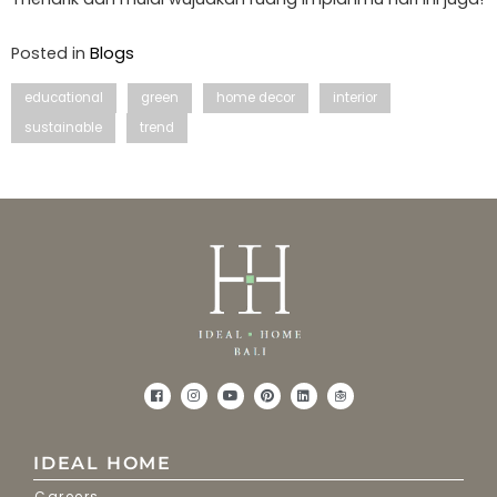
Posted in
Blogs
educational
green
home decor
interior
sustainable
trend
IDEAL HOME
Careers